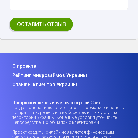
О проекте
Рейтинг микрозаймов Украины
Отзывы клиентов Украины
Предложение не является офертой.
Сайт
предоставляет исключительно информацию и советы
по принятию решений в выборе кредитных услуг на
территории Украины. Конечные условия уточняйте
непосредственно общаясь с кредиторами.
Проект кредиты-онлайн не является финансовым
учреждением, банком или кредитором, и не несёт