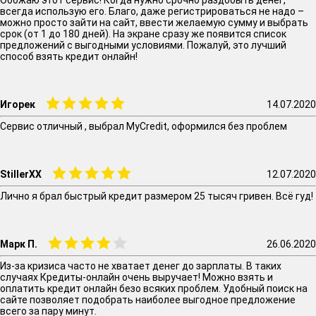
Обожаю этот сервис! Когда нужно срочно раздобыть денег,
всегда использую его. Благо, даже регистрироваться не надо –
можно просто зайти на сайт, ввести желаемую сумму и выбрать
срок (от 1 до 180 дней). На экране сразу же появится список
предложений с выгодными условиями. Пожалуй, это лучший
способ взять кредит онлайн!
Игорек
14.07.2020
Сервис отличный , выбрал MyCredit, оформился без проблем
StillerXX
12.07.2020
Лично я брал быстрый кредит размером 25 тысяч гривен. Всё гуд!
Марк П.
26.06.2020
Из-за кризиса часто не хватает денег до зарплаты. В таких
случаях Кредиты-онлайн очень выручает! Можно взять и
оплатить кредит онлайн безо всяких проблем. Удобный поиск на
сайте позволяет подобрать наиболее выгодное предложение
всего за пару минут.